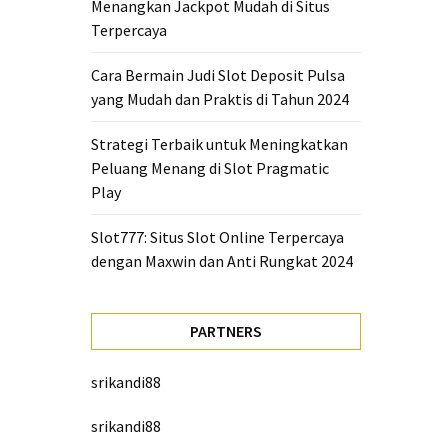
Menangkan Jackpot Mudah di Situs
Terpercaya
Cara Bermain Judi Slot Deposit Pulsa
yang Mudah dan Praktis di Tahun 2024
Strategi Terbaik untuk Meningkatkan
Peluang Menang di Slot Pragmatic
Play
Slot777: Situs Slot Online Terpercaya
dengan Maxwin dan Anti Rungkat 2024
PARTNERS
srikandi88
srikandi88