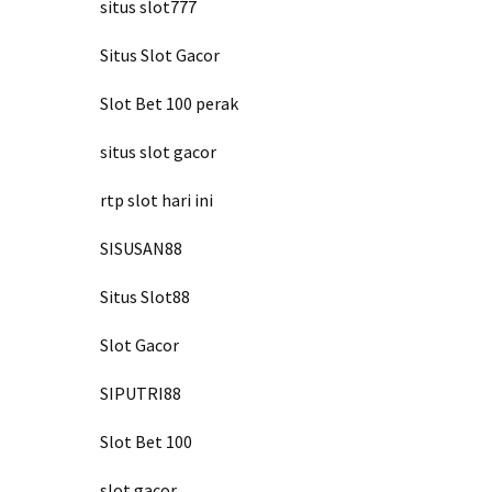
situs slot777
Situs Slot Gacor
Slot Bet 100 perak
situs slot gacor
rtp slot hari ini
SISUSAN88
Situs Slot88
Slot Gacor
SIPUTRI88
Slot Bet 100
slot gacor