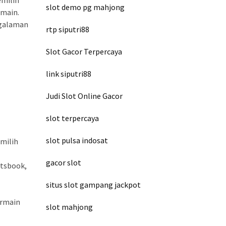
emilih
slot demo pg mahjong
emain.
ngalaman
rtp siputri88
Slot Gacor Terpercaya
link siputri88
Judi Slot Online Gacor
slot terpercaya
slot pulsa indosat
milih
gacor slot
rtsbook,
situs slot gampang jackpot
ermain
slot mahjong