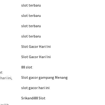
slot terbaru
slot terbaru
slot terbaru
slot terbaru
Slot Gacor Hari Ini
Slot Gacor Hari Ini
88 slot
at
Slot gacor gampang Menang
ari ini,
slot gacor hari ini
Srikandi88 Slot