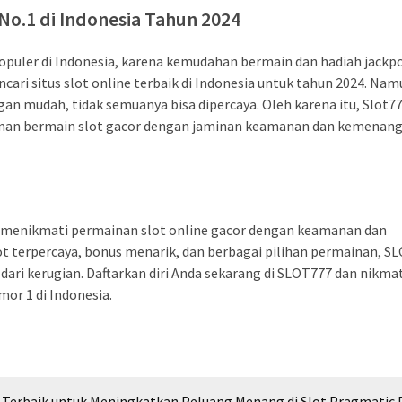
 No.1 di Indonesia Tahun 2024
 populer di Indonesia, karena kemudahan bermain dan hadiah jackp
cari situs slot online terbaik di Indonesia untuk tahun 2024. Nam
 mudah, tidak semuanya bisa dipercaya. Oleh karena itu, Slot77
aman bermain slot gacor dengan jaminan keamanan dan kemenan
in menikmati permainan slot online gacor dengan keamanan dan
t terpercaya, bonus menarik, dan berbagai pilihan permainan, S
ari kerugian. Daftarkan diri Anda sekarang di SLOT777 dan nikmat
mor 1 di Indonesia.
i Terbaik untuk Meningkatkan Peluang Menang di Slot Pragmatic 