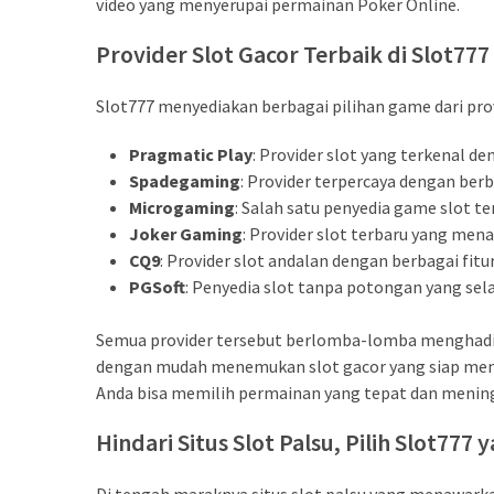
video yang menyerupai permainan Poker Online.
Tahun
Provider Slot Gacor Terbaik di Slot777
2024
Strategi
Slot777 menyediakan berbagai pilihan game dari provi
Terbaik
untuk
Pragmatic Play
: Provider slot yang terkenal 
Meningkatkan
Spadegaming
: Provider terpercaya dengan ber
Peluang
Microgaming
: Salah satu penyedia game slot te
Menang
Joker Gaming
: Provider slot terbaru yang men
di
CQ9
: Provider slot andalan dengan berbagai fitu
Slot
PGSoft
: Penyedia slot tanpa potongan yang sel
Pragmatic
Play
Semua provider tersebut berlomba-lomba menghadir
dengan mudah menemukan slot gacor yang siap membe
Slot777:
Anda bisa memilih permainan yang tepat dan meni
Situs
Hindari Situs Slot Palsu, Pilih Slot777
Slot
Online