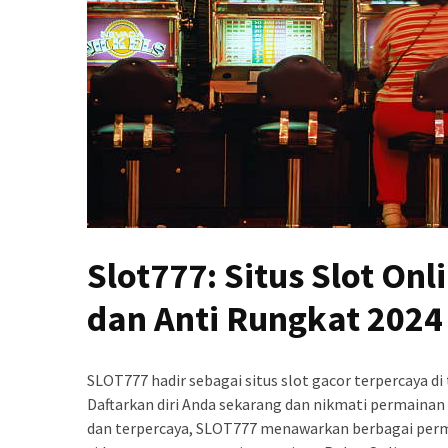
Terbaik:
Menangkan
Jackpot
Mudah
di
Situs
Terpercaya
Cara
Bermain
Judi
Slot777: Situs Slot O
Slot
Deposit
dan Anti Rungkat 2024
Pulsa
yang
Mudah
SLOT777 hadir sebagai situs slot gacor terpercaya d
dan
Daftarkan diri Anda sekarang dan nikmati permainan ta
Praktis
dan terpercaya, SLOT777 menawarkan berbagai perm
di